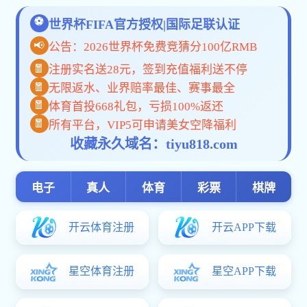
菲尔米诺高空轰炸巴西逆转乌拉圭看
王霜队长爆
台沸腾
巨星时
巴西与乌拉圭的宿命对决，从来都不缺乏火
当终场哨声在
药味和戏剧性。当比赛进入...
起，比分牌定格在
06-06 14:41
06-06 01:40