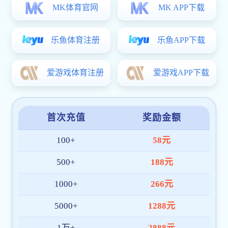
战术课堂
儿童用户无法使用社区社交功能。
老将谢幕
05
平台服务以 江南体育 公示的本协议及专
项规则为准，更新后继续使用视为接受。
专业解说
定期渗透测试，江南体育 主动找漏洞